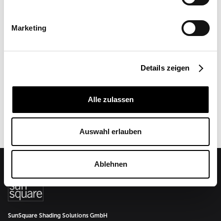
Konzept, Design & Entwicklung der Website
Marketing
Achtzehn Grad GmbH
Getreidemarkt 1/1/10
1. Stock | Top 10
Details zeigen
A-1060 Wien
Website:
www.achtzehngrad.at
Alle zulassen
Auswahl erlauben
Ablehnen
SunSquare Shading Solutions GmbH