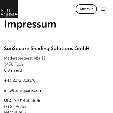
Kontakt
Impressum
SunSquare Shading Solutions GmbH
Maderspergerstraße 12
3430 Tulln
Österreich
+43 2272 818170
info@sunsquare.com
UID:
ATU14663808
LG St. Pölten
FN 114969y