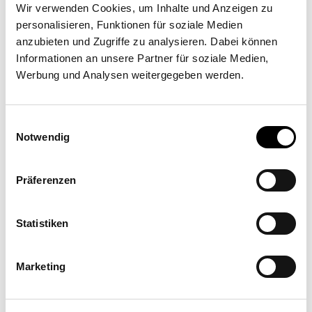
simulazioni in loco, creiamo chiarezza,
Wir verwenden Cookies, um Inhalte und Anzeigen zu
precisione e sicurezza – già nelle prime fasi
personalisieren, Funktionen für soziale Medien
anzubieten und Zugriffe zu analysieren. Dabei können
del progetto.
Informationen an unsere Partner für soziale Medien,
Werbung und Analysen weitergegeben werden.
Visualizzazione &
Einwilligungsauswahl
progettazione CAD
Notwendig
Progetti complessi li pianifichiamo con il software CAD
Präferenzen
più avanzato.
Questo permette non solo di rappresentare con
Statistiken
precisione i dettagli tecnici, ma anche di simulare i
percorsi delle ombre durante le ore del giorno e le
stagioni – per la massima sicurezza nella pianificazione.
Marketing