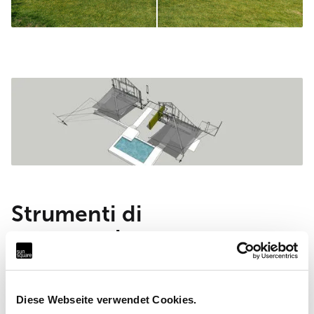
Strumenti di
progettazione.
Dall’idea alla realizzazione:
Con visualizzazioni e progettazione CAD e/o
Diese Webseite verwendet Cookies.