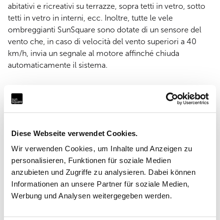
abitativi e ricreativi su terrazze, sopra tetti in vetro, sotto
tetti in vetro in interni, ecc. Inoltre, tutte le vele
ombreggianti SunSquare sono dotate di un sensore del
vento che, in caso di velocità del vento superiori a 40
km/h, invia un segnale al motore affinché chiuda
automaticamente il sistema.
La superficie massima di una vela del sistema SunSquare
è di 76 m². Tuttavia, è possibile affiancare più sistemi
SunSquare quando occorre proteggere dal sole e dalla
pioggia superfici più ampie. Il meccanismo di regolazione
Diese Webseite verwendet Cookies.
dell'altezza sviluppato appositamente dall'azienda,
azionabile manualmente o elettricamente, ha un effetto
Wir verwenden Cookies, um Inhalte und Anzeigen zu
positivo sia sull'ombra proiettata che sulla funzione di
personalisieren, Funktionen für soziale Medien
drenaggio del sistema SunSquare.
anzubieten und Zugriffe zu analysieren. Dabei können
Informationen an unsere Partner für soziale Medien,
Werbung und Analysen weitergegeben werden.
Un prodotto nuovissimo: FOLD&ROLL AXIS
Con FOLD&ROLL AXIS, anch'esso dotato di sensore del