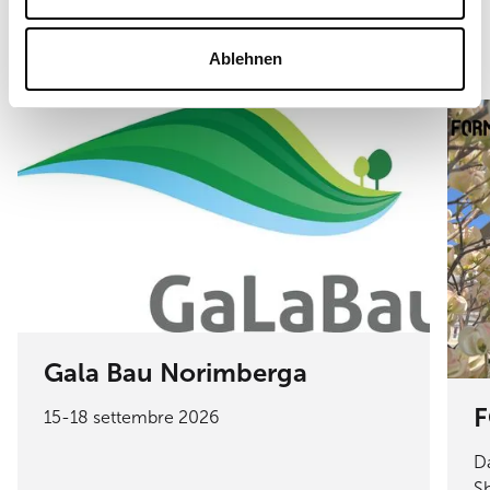
Tutte le notizie e gli eventi
Ablehnen
Gala Bau Norimberga
F
15-18 settembre 2026
D
S