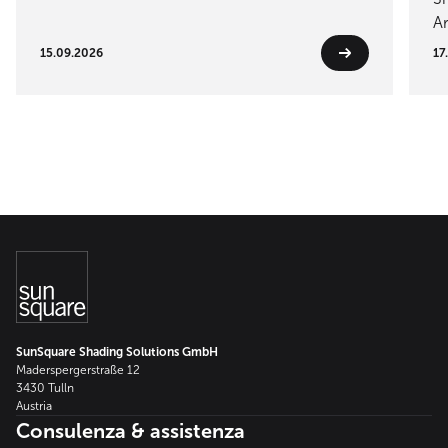
Ar
15.09.2026
17
SunSquare Shading Solutions GmbH
Maderspergerstraße 12
3430 Tulln
Austria
Consulenza & assistenza