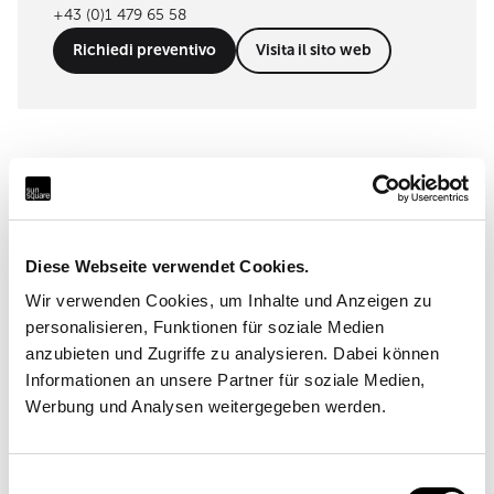
+43 (0)1 479 65 58
Richiedi preventivo
Visita il sito web
Progetti realizzati
Progetti reali, luoghi reali. I sistemi SunSquare® vengono
Diese Webseite verwendet Cookies.
utilizzati in tutto il mondo in modo estremamente
Wir verwenden Cookies, um Inhalte und Anzeigen zu
versatile.
personalisieren, Funktionen für soziale Medien
Tutte le referenze
anzubieten und Zugriffe zu analysieren. Dabei können
Informationen an unsere Partner für soziale Medien,
Werbung und Analysen weitergegeben werden.
Il vostro progetto potrebbe essere presto visibile qui.
Contattate subito il partner SunSquare® più vicino a
Einwilligungsauswahl