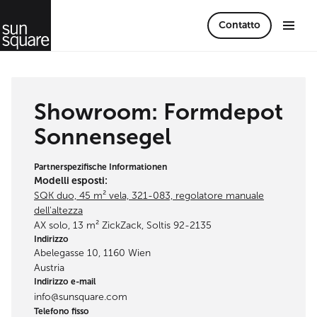
Contatto
Showroom: Formdepot
Sonnensegel
Partnerspezifische Informationen
Modelli esposti:
SQK duo, 45 m² vela, 321-083, regolatore manuale
dell'altezza
AX solo, 13 m² ZickZack, Soltis 92-2135
Indirizzo
Abelegasse 10, 1160 Wien
Austria
Indirizzo e-mail
info@sunsquare.com
Telefono fisso