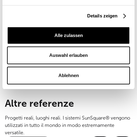
Luogo
Details zeigen
Spagna
Applicazioni
Alle zulassen
Ambito privato
Dimensioni della vela
Auswahl erlauben
61 m²
Tipo di montaggio
montaggio a parete e pavimento
Ablehnen
Altre referenze
Progetti reali, luoghi reali. I sistemi SunSquare® vengono
utilizzati in tutto il mondo in modo estremamente
versatile.