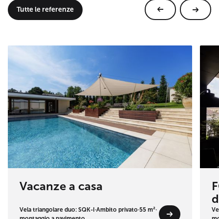
Tutte le referenze
Vacanze a casa
F
d
Vela triangolare duo: SQK-I
·
Ambito privato
·
55 m²
·
Ve
montaggio a pavimento
mo