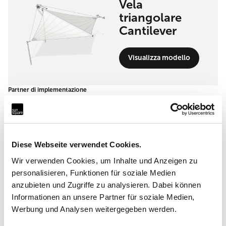
Vela
triangolare
Cantilever
Visualizza modello
Partner di implementazione
Headquarter: SunSquare
Shading Solutions GmbH
Diese Webseite verwendet Cookies.
Maderspergerstrasse 12 3430 Tulln
Wir verwenden Cookies, um Inhalte und Anzeigen zu
personalisieren, Funktionen für soziale Medien
anzubieten und Zugriffe zu analysieren. Dabei können
Informationen an unsere Partner für soziale Medien,
Werbung und Analysen weitergegeben werden.