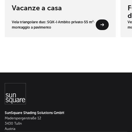
Vacanze a casa
F
d
Vela triangolare duo: SQK-I
·
Ambito privato
·
55 m²
·
Ve
montaggio a pavimento
mo
SunSquare Shading Solutions GmbH
Maderspergerstraße 12
3430 Tulln
Austria