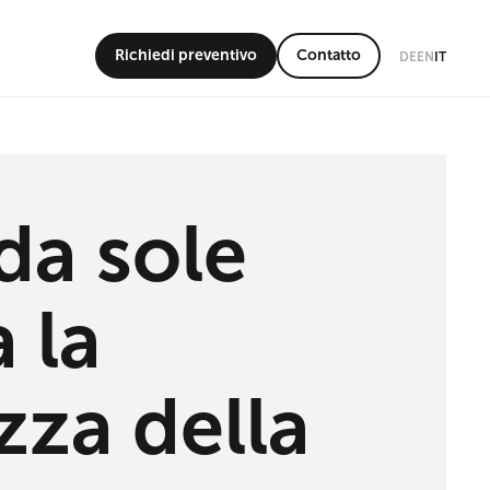
Richiedi preventivo
Contatto
DE
EN
IT
da sole
 la
zza della