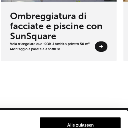
Ombreggiatura di
facciate e piscine con
SunSquare
Vela triangolare duo: SQK-I
·
Ambito privato
·
50 m²
·
Montaggio a parete e a soffitto
Alle zulassen
Azienda
Partner Login