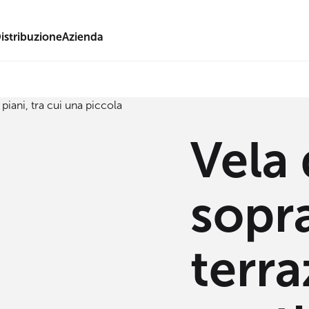
istribuzione
Azienda
Vela 
sopra
terra