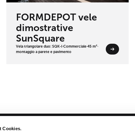
FORMDEPOT vele
dimostrative
SunSquare
Vela triangolare duo: SQK-I
·
Commerciale
·
45 m²
·
montaggio a parete e pavimento
t Cookies.
nza
Prodotti & progettazione