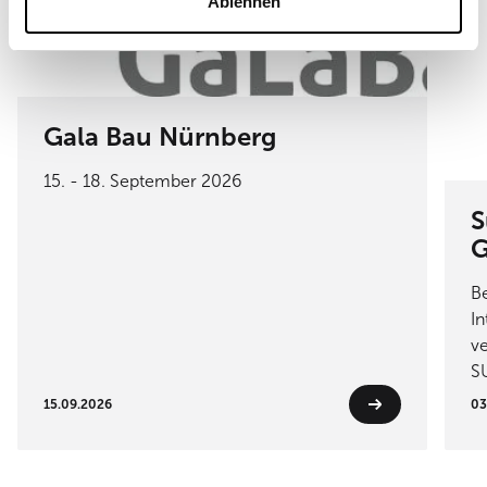
Ablehnen
Gala Bau Nürnberg
15. - 18. September 2026
S
G
B
In
ve
S
15.09.2026
03