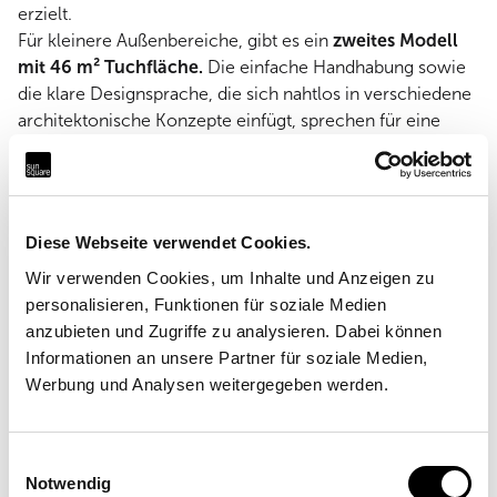
erzielt.
Für kleinere Außenbereiche, gibt es ein
zweites Modell
mit 46 m² Tuchfläche.
Die einfache Handhabung sowie
die klare Designsprache, die sich nahtlos in verschiedene
architektonische Konzepte einfügt, sprechen für eine
Anwendung des
FOLD & ROLL AXIS
in der Gastronomie
und Hotellerie, im Freizeitbereich und dem öffentlichen
Raum. Schatten oder Schutz vor Regen auf Knopfdruck.
Diese Webseite verwendet Cookies.
Der Windsensor lässt das Armsystem automatisch
schließen, werden die Windgeschwindigkeiten zu hoch.
Wir verwenden Cookies, um Inhalte und Anzeigen zu
SunSquare lässt neue Lebensbereiche entstehen, vereint
personalisieren, Funktionen für soziale Medien
Ästhetik, Funktionalität und Komfort und ermöglicht
anzubieten und Zugriffe zu analysieren. Dabei können
kreative, effiziente Lösungen für den öffentlichen Raum.
Informationen an unsere Partner für soziale Medien,
Werbung und Analysen weitergegeben werden.
Prototyp-Projekt Nuba Linz von Star-Roll SunShade
Trading GmbH
©Christian Redtenbacher | project: Star-Roll SunShade
Einwilligungsauswahl
Trading GmbH
Notwendig