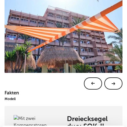
Fakten
Modell
Dreiecksegel
duo: SQK-II