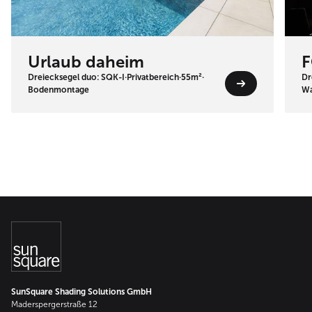
Urlaub daheim
F
Dreiecksegel duo: SQK-I
·
Privatbereich
·
55m²
·
Dr
Bodenmontage
Wa
SunSquare Shading Solutions GmbH
Maderspergerstraße 12