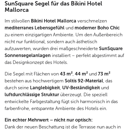
SunSquare Segel für das Bikini Hotel
Mallorca
Im stilvollen
Bikini Hotel Mallorca
verschmelzen
mediterranes Lebensgefühl
und
moderner Boho Chic
zu einem einzigartigen Ambiente. Um den Außenbereich
nicht nur funktional, sondern auch ästhetisch
aufzuwerten, wurden drei maßgeschneiderte
SunSquare
Sonnensegelanlagen
installiert – perfekt abgestimmt auf
das Designkonzept des Hotels.
Die Segel mit Flächen von
43 m²
,
44 m²
und
73 m²
bestehen aus hochwertigem
Soltis 92-Material
, das
durch seine
Langlebigkeit
,
UV-Beständigkeit
und
luftdurchlässige Struktur
überzeugt. Die speziell
entwickelte Farbgestaltung fügt sich harmonisch in das
farbenfrohe, entspannte Ambiente des Hotels ein.
Ein echter Mehrwert – nicht nur optisch:
Dank der neuen Beschattung ist die Terrasse nun auch in