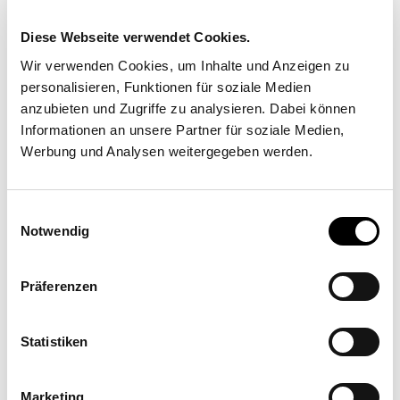
Diese Webseite verwendet Cookies.
Wir verwenden Cookies, um Inhalte und Anzeigen zu
personalisieren, Funktionen für soziale Medien
anzubieten und Zugriffe zu analysieren. Dabei können
Informationen an unsere Partner für soziale Medien,
Umsetzungspartner
Werbung und Analysen weitergegeben werden.
STAR Roll Sun Shade Trading
Einwilligungsauswahl
GmbH
Notwendig
Traunuferstrasse 261, 4053 Haid bei Ansfelden
Präferenzen
Statistiken
Marketing