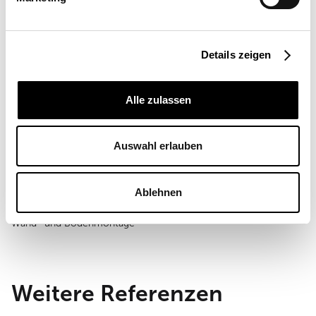
Angebot anfordern
Mehr Informationen
Details zeigen
Ort
Alle zulassen
Österreich
Einsatzort
Gewerblich
Auswahl erlauben
Segelgröße
69, 76 m²
Ablehnen
Montageart
Wand- und Bodenmontage
Weitere Referenzen