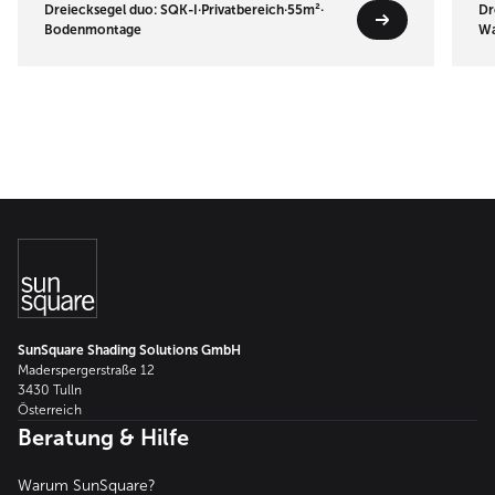
Dreiecksegel duo: SQK-I
·
Privatbereich
·
55m²
·
Dr
Bodenmontage
Wa
SunSquare Shading Solutions GmbH
Maderspergerstraße 12
3430 Tulln
Österreich
Beratung & Hilfe
Warum SunSquare?