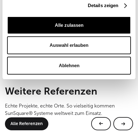
Details zeigen
Italien
Einsatzort
Alle zulassen
Gewerblich
Segelgröße
2 x 70 m²
Auswahl erlauben
Montageart
Wandmontage
Ablehnen
Weitere Referenzen
Echte Projekte, echte Orte. So vielseitig kommen
SunSquare® Systeme weltweit zum Einsatz.
Alle Referenzen