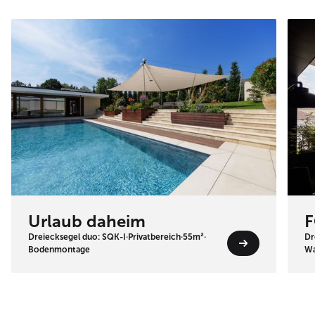
Urlaub daheim
F
Dreiecksegel duo: SQK-I
·
Privatbereich
·
55m²
·
Dr
Bodenmontage
Wa