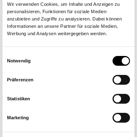
Wir verwenden Cookies, um Inhalte und Anzeigen zu
personalisieren, Funktionen für soziale Medien
Umsetzungspartner
anzubieten und Zugriffe zu analysieren. Dabei können
Informationen an unsere Partner für soziale Medien,
Similis "I TUOI SPAZI VIVI"
Werbung und Analysen weitergegeben werden.
Viale Andrea De Luca 23, 84131 Salerno
Einwilligungsauswahl
Notwendig
Präferenzen
Statistiken
Angebot anfordern
Mehr Informationen
Marketing
Ort