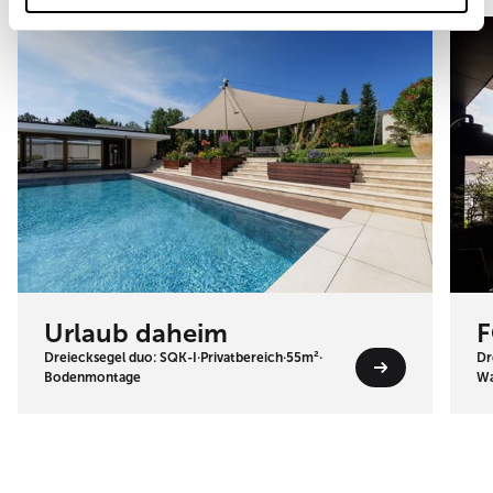
Urlaub daheim
F
Dreiecksegel duo: SQK-I
·
Privatbereich
·
55m²
·
Dr
Bodenmontage
Wa