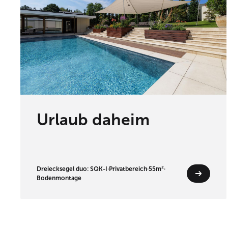
Urlaub daheim
Dreiecksegel duo: SQK-I
·
Privatbereich
·
55m²
·
Bodenmontage