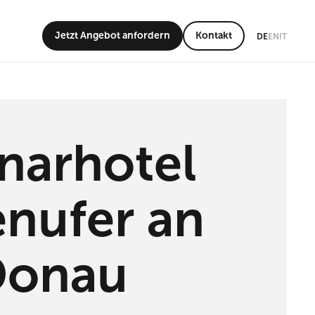
Jetzt Angebot anfordern
Kontakt
DE
EN
IT
narhotel
nufer an
Donau