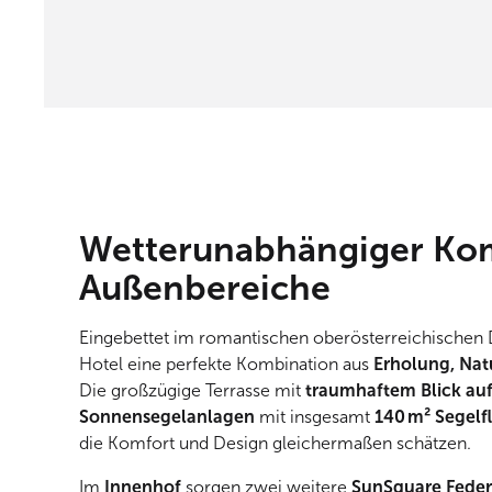
Wetterunabhängiger Komf
Außenbereiche
Eingebettet im romantischen oberösterreichischen D
Hotel eine perfekte Kombination aus
Erholung, Nat
Die großzügige Terrasse mit
traumhaftem Blick au
Sonnensegelanlagen
mit insgesamt
140 m² Segelf
die Komfort und Design gleichermaßen schätzen.
Im
Innenhof
sorgen zwei weitere
SunSquare Fede