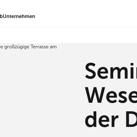
eb
Unternehmen
Semi
Wese
der 