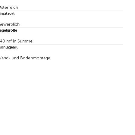
sterreich
insatzort
ewerblich
egelgröße
40 m² in Summe
ontageart
and- und Bodenmontage