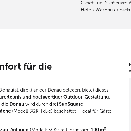
Gleich fünf SunSquare 
Hotels Wesenufer nach 
ort für die
M
onautal, direkt an der Donau gelegen, bietet dieses
urerlebnis und hochwertiger Outdoor-Gestaltung
.
f die Donau
wird durch
drei SunSquare
läche
(Modell SQK-I duo) beschattet – ideal für Gäste,
rzug-Anlagen
(Modell: SQS) mit insgesamt
100 m²