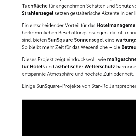
Tuchfläche
für angenehmen Schatten und Schutz v
Strahlensegel
setzen gestalterische Akzente in der
Ein entscheidender Vorteil für das
Hotelmanagement
herkömmlichen Beschattungslösungen, die oft manue
sind, bieten
SunSquare Sonnensegel
eine
wartungs
So bleibt mehr Zeit für das Wesentliche – die
Betre
Dieses Projekt zeigt eindrucksvoll, wie
maßgeschne
für Hotels
und
ästhetischer Wetterschutz
harmonis
entspannte Atmosphäre und höchste Zufriedenheit.
Einige SunSquare-Projekte von Star-Roll ansprechen