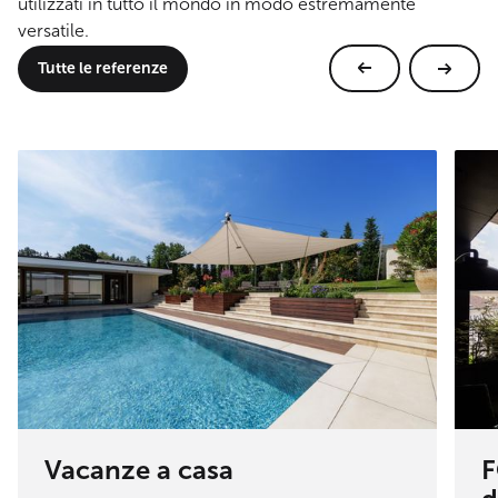
utilizzati in tutto il mondo in modo estremamente
versatile.
Tutte le referenze
Vacanze a casa
F