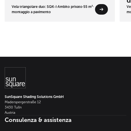
d
Vela triangolare duo: SQK-I
·
Ambito privato
·
55 m²
·
Ve
montaggio a pavimento
mo
SunSquare Shading Solutions GmbH
Maderspergerstraße 12
3430 Tulln
Austria
Consulenza & assistenza