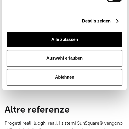
Richiedi preventivo
Trova rivenditore
Details zeigen
Luogo
Austria
Applicazioni
Alle zulassen
Commerciale
Dimensioni della vela
Auswahl erlauben
3 x 73 m²
Tipo di montaggio
Ablehnen
montaggio a parete e pavimento
Altre referenze
Progetti reali, luoghi reali. I sistemi SunSquare® vengono