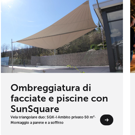
Ombreggiatura di
facciate e piscine con
SunSquare
Vela triangolare duo: SQK-I
·
Ambito privato
·
50 m²
·
Montaggio a parete e a soffitto