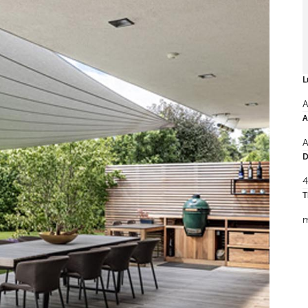
L
A
A
A
D
4
T
m