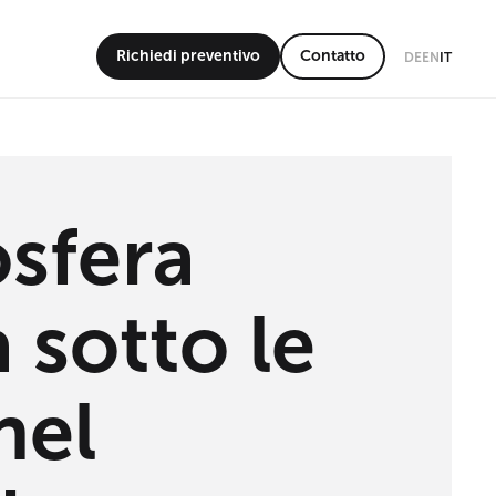
Richiedi preventivo
Contatto
DE
EN
IT
sfera
 sotto le
nel