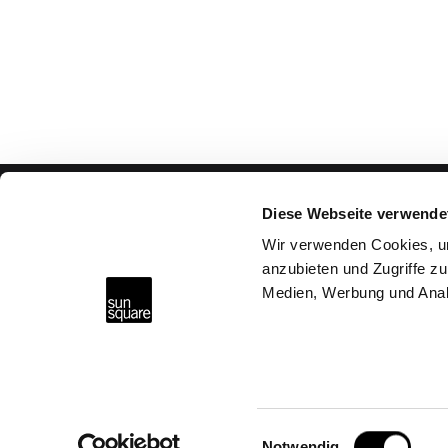
Diese Webseite verwende
Consulenza & assiste
Wir verwenden Cookies, um
anzubieten und Zugriffe zu
Perché SunSquare?
Medien, Werbung und Anal
FAQs
Richiedi consulenza
SunSquare Shading Solutions GmbH
Maderspergerstraße 12
Trova partner
3430 Tulln
Austria
Diventa partner
Einwilligungsauswahl
Notwendig