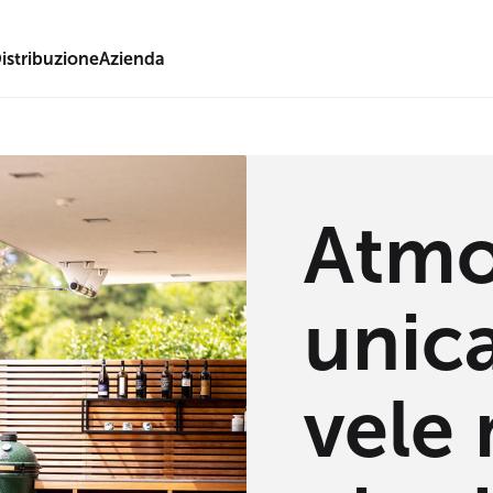
istribuzione
Azienda
Atmo
unica
vele 