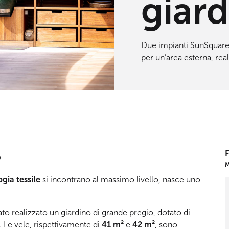
giar
Due impianti SunSquare
per un’area esterna, re
o
F
M
gia tessile
si incontrano al massimo livello, nasce uno
tato realizzato un giardino di grande pregio, dotato di
. Le vele, rispettivamente di
41 m²
e
42 m²
, sono