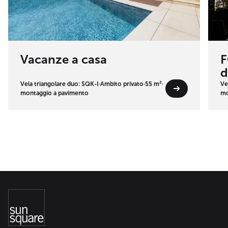
Vacanze a casa
F
d
Vela triangolare duo: SQK-I
·
Ambito privato
·
55 m²
·
Ve
montaggio a pavimento
mo