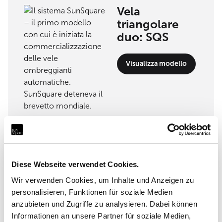
Vela
triangolare
duo: SQS
Visualizza modello
Partner di implementazione
Diese Webseite verwendet Cookies.
Headquarter: SunSquare
Shading Solutions GmbH
Wir verwenden Cookies, um Inhalte und Anzeigen zu
personalisieren, Funktionen für soziale Medien
Maderspergerstrasse 12 3430 Tulln
anzubieten und Zugriffe zu analysieren. Dabei können
Informationen an unsere Partner für soziale Medien,