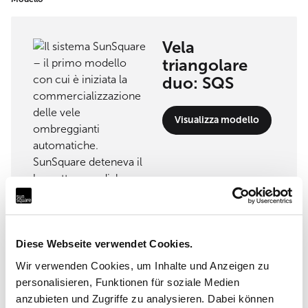
Vela
triangolare
duo: SQS
Visualizza modello
Partner di implementazione
Diese Webseite verwendet Cookies.
UNTER SEGELN 54° NORD
Wir verwenden Cookies, um Inhalte und Anzeigen zu
personalisieren, Funktionen für soziale Medien
Eikboomstraße 13a, 18209 Bad Doberan
anzubieten und Zugriffe zu analysieren. Dabei können