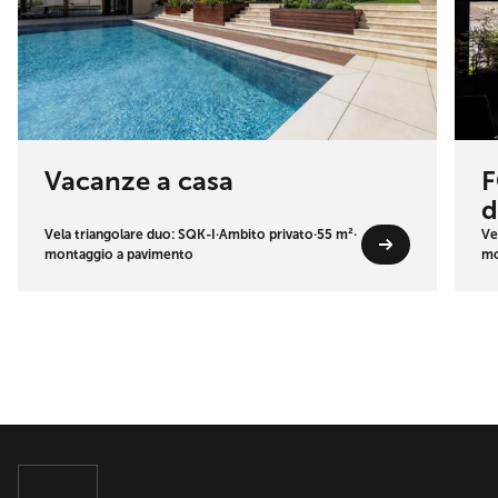
Vacanze a casa
F
d
Vela triangolare duo: SQK-I
·
Ambito privato
·
55 m²
·
Ve
montaggio a pavimento
mo