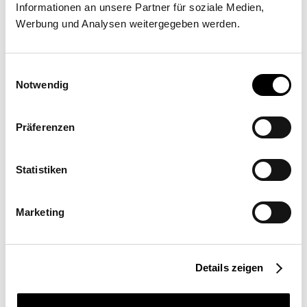
Informationen an unsere Partner für soziale Medien,
Werbung und Analysen weitergegeben werden.
Einwilligungsauswahl
Notwendig
Präferenzen
Richiedi preventivo
Trova rivenditore
Statistiken
Luogo
Germania
Marketing
Applicazioni
Ambito privato
Dimensioni della vela
Details zeigen
33m²
Tipo di montaggio