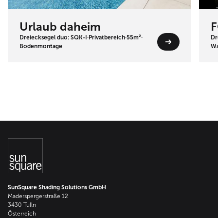
Urlaub daheim
F
Dreiecksegel duo: SQK-I
·
Privatbereich
·
55m²
·
Dr
Bodenmontage
Wa
SunSquare Shading Solutions GmbH
Maderspergerstraße 12
3430 Tulln
Österreich