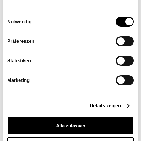
Einwilligungsauswahl
Notwendig
Angebot anfordern
Mehr Informationen
Präferenzen
Ort
Statistiken
Österreich
Einsatzort
Marketing
Privatbereich
Segelgröße
10, 26, 33 m²
Details zeigen
Montageart
Wandmontage
Alle zulassen