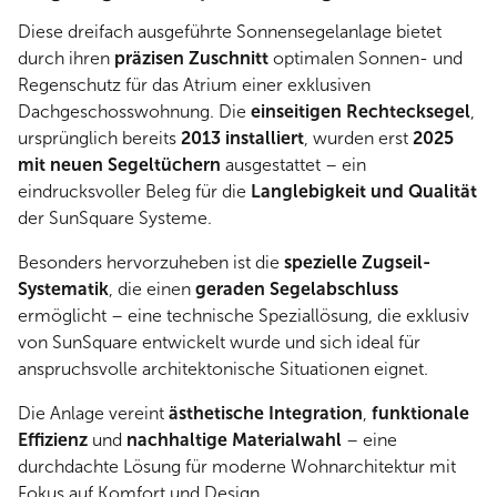
Diese dreifach ausgeführte Sonnensegelanlage bietet
durch ihren
präzisen Zuschnitt
optimalen Sonnen- und
Regenschutz für das Atrium einer exklusiven
Dachgeschosswohnung. Die
einseitigen Rechtecksegel
,
ursprünglich bereits
2013 installiert
, wurden erst
2025
mit neuen Segeltüchern
ausgestattet – ein
eindrucksvoller Beleg für die
Langlebigkeit und Qualität
der SunSquare Systeme.
Besonders hervorzuheben ist die
spezielle Zugseil-
Systematik
, die einen
geraden Segelabschluss
ermöglicht – eine technische Speziallösung, die exklusiv
von SunSquare entwickelt wurde und sich ideal für
anspruchsvolle architektonische Situationen eignet.
Die Anlage vereint
ästhetische Integration
,
funktionale
Effizienz
und
nachhaltige Materialwahl
– eine
durchdachte Lösung für moderne Wohnarchitektur mit
Fokus auf Komfort und Design.