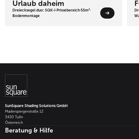
Urlaub daheim
F
Dreiecksegel duo: SQK-I
·
Privatbereich
·
55m²
·
Dr
Bodenmontage
Wa
SunSquare Shading Solutions GmbH
Maderspergerstraße 12
3430 Tulln
Österreich
Beratung & Hilfe