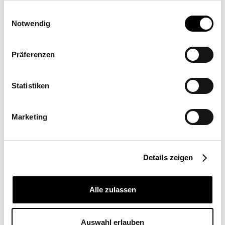
Einwilligungsauswahl
Notwendig
Angebot anfordern
Mehr Informationen
Präferenzen
Ort
Statistiken
Schweiz
Einsatzort
Privatbereich
Marketing
Segelgröße
25
Montageart
Details zeigen
Wandmontage
Alle zulassen
Weitere Referenzen
Auswahl erlauben