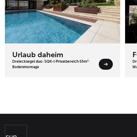
Urlaub daheim
F
Dreiecksegel duo: SQK-I
·
Privatbereich
·
55m²
·
Dr
Bodenmontage
Wa