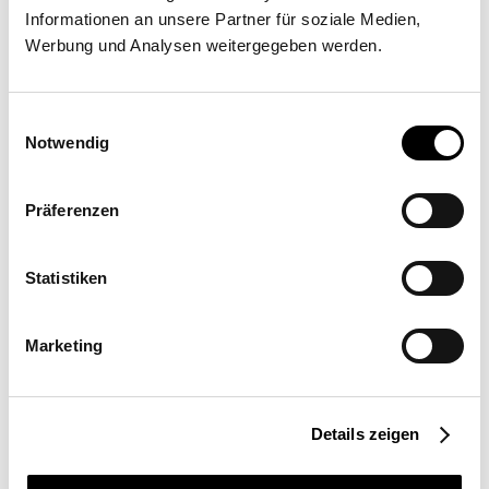
GmbH
Informationen an unsere Partner für soziale Medien,
Werbung und Analysen weitergegeben werden.
Traunuferstrasse 261, 4053 Haid bei Ansfelden
Einwilligungsauswahl
Notwendig
Präferenzen
Angebot anfordern
Mehr Informationen
Statistiken
Ort
Marketing
Österreich
Einsatzort
Privatbereich
Details zeigen
Segelgröße