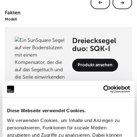
Fakten
Modell
Dreiecksegel
duo: SQK-I
Produkt ansehen
Umsetzungspartner
Diese Webseite verwendet Cookies.
Wir verwenden Cookies, um Inhalte und Anzeigen zu
personalisieren, Funktionen für soziale Medien
STAR Roll Sun Shade Trading
anzubieten und Zugriffe zu analysieren. Dabei können