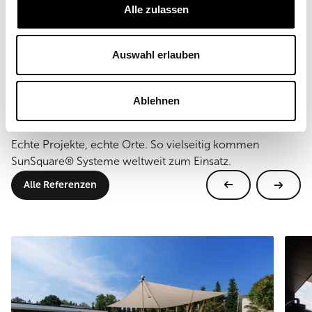
50 m²
Alle zulassen
Montageart
Bodenmontage
Auswahl erlauben
Ablehnen
Weitere Referenzen
Echte Projekte, echte Orte. So vielseitig kommen
SunSquare® Systeme weltweit zum Einsatz.
Alle Referenzen