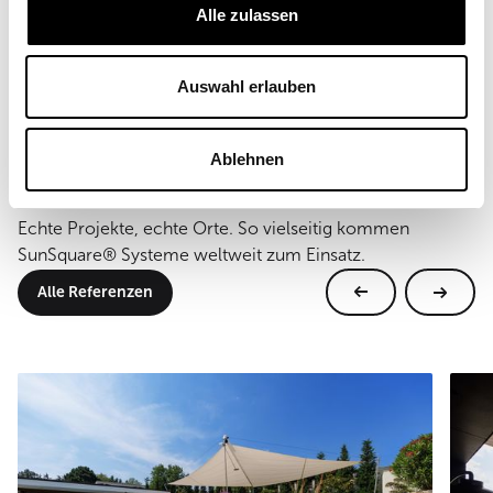
40 m²
Alle zulassen
Montageart
Wand- und Bodenmontage
Auswahl erlauben
Ablehnen
Weitere Referenzen
Echte Projekte, echte Orte. So vielseitig kommen
SunSquare® Systeme weltweit zum Einsatz.
Alle Referenzen