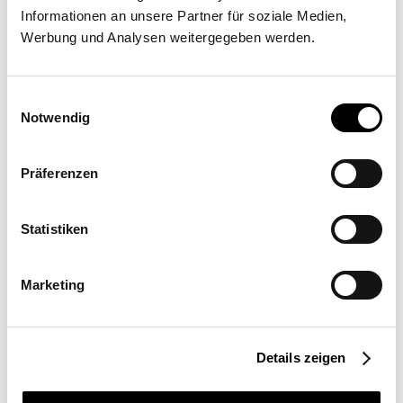
Liebenauer Hauptstraße 320a, 8041 Graz
Informationen an unsere Partner für soziale Medien,
Werbung und Analysen weitergegeben werden.
Einwilligungsauswahl
Notwendig
Präferenzen
Angebot anfordern
Mehr Informationen
Statistiken
Ort
Marketing
Österreich
Einsatzort
Privatbereich
Details zeigen
Segelgröße