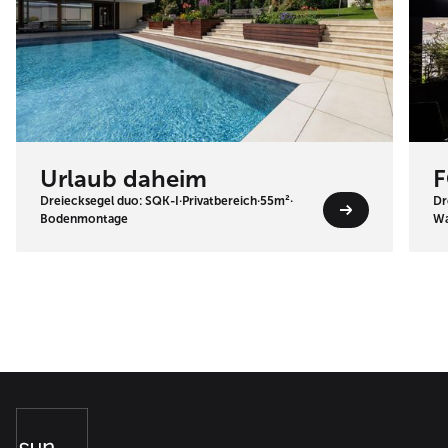
Urlaub daheim
F
Dreiecksegel duo: SQK-I
·
Privatbereich
·
55m²
·
Dr
Bodenmontage
Wa