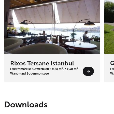
G
Rixos Tersane Istanbul
Fallarmmarkise
·
Gewerblich
·
4 x 28 m², 7 x 30 m²
·
Fa
Wand- und Bodenmontage
Wa
Downloads