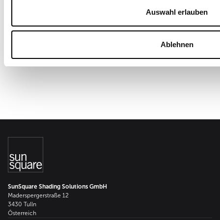
vorgeben. Bis zu 28 m² Segelfläche sind
50
realisierbar.
Tu
Auswahl erlauben
Mehr zum Produkt
Ablehnen
SunSquare Shading Solutions GmbH
Maderspergerstraße 12
3430 Tulln
Österreich