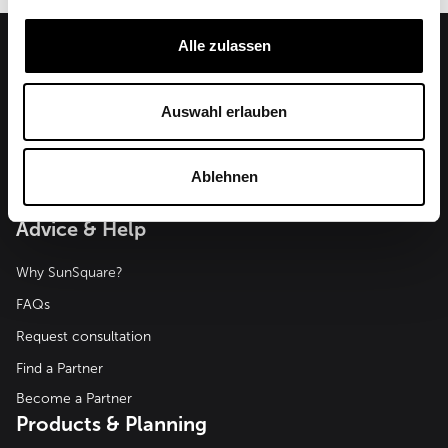
Alle zulassen
Auswahl erlauben
SunSquare Shading Solutions GmbH
Maderspergerstraße 12
Ablehnen
3430 Tulln
Austria
Advice & Help
Why SunSquare?
FAQs
Request consultation
Find a Partner
Become a Partner
Products & Planning