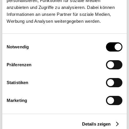
personalisieren, Funktionen für soziale Medien
anzubieten und Zugriffe zu analysieren. Dabei können
Informationen an unsere Partner für soziale Medien,
Werbung und Analysen weitergegeben werden.
Einwilligungsauswahl
Notwendig
No Name, No Rain – shade
Präferenzen
sails for the coolest bar in
Ireland
Statistiken
Rectangular Sail solo: AX-I
·
Commercial
·
3 x 33 m²
·
wall mounting
Marketing
Details zeigen