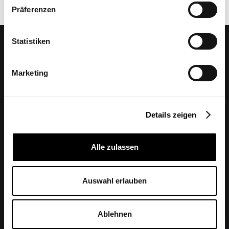
Präferenzen
Statistiken
Marketing
SunSquare Shading Solutions GmbH
Maderspergerstraße 12
3430 Tulln
Details zeigen
Austria
Advice & Help
Alle zulassen
Why SunSquare?
FAQs
Auswahl erlauben
Request consultation
Find a Partner
Ablehnen
Become a Partner