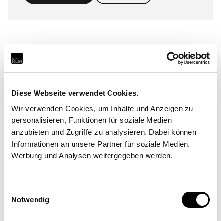
Realised projects
Real projects, real locations. SunSquare® systems are
Diese Webseite verwendet Cookies.
used in so many different ways around the world.
Wir verwenden Cookies, um Inhalte und Anzeigen zu
Show all references
personalisieren, Funktionen für soziale Medien
anzubieten und Zugriffe zu analysieren. Dabei können
Informationen an unsere Partner für soziale Medien,
Werbung und Analysen weitergegeben werden.
Your project could soon be featured here. Contact
your local SunSquare® partner now!
Einwilligungsauswahl
Notwendig