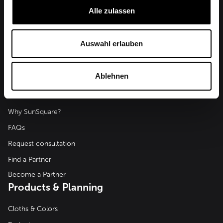
Alle zulassen
Auswahl erlauben
SunSquare Shading Solutions GmbH
Maderspergerstraße 12
3430 Tulln
Ablehnen
Austria
Advice & Help
Why SunSquare?
FAQs
Request consultation
Find a Partner
Become a Partner
Products & Planning
Cloths & Colors