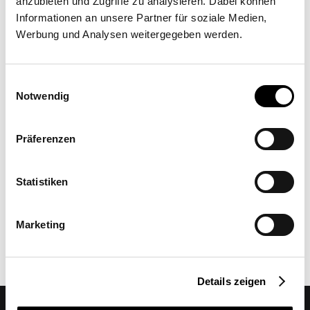
anzubieten und Zugriffe zu analysieren. Dabei können
Informationen an unsere Partner für soziale Medien,
Werbung und Analysen weitergegeben werden.
Einwilligungsauswahl
Notwendig
Präferenzen
Schifferstadt high school
Triangular Sail duo: SQK-I
·
Commercial
·
40, 56, 52, 50 sq m
·
floor-mounted, floating
Statistiken
Marketing
Details zeigen