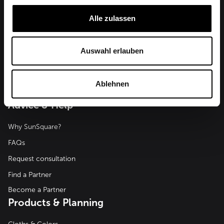
Alle zulassen
Auswahl erlauben
SunSquare Shading Solutions GmbH
Maderspergerstraße 12
Ablehnen
3430 Tulln
Austria
Advice & Help
Why SunSquare?
FAQs
Request consultation
Find a Partner
Become a Partner
Products & Planning