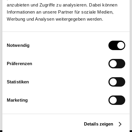
anzubieten und Zugriffe zu analysieren. Dabei können
Informationen an unsere Partner für soziale Medien,
Werbung und Analysen weitergegeben werden.
Einwilligungsauswahl
Notwendig
Präferenzen
Olive Grove and Poolside
Elegance in Italy
Triangular Sail duo: SQK-I
·
Private sector
·
50 m²
·
Statistiken
floor mounting
Marketing
Details zeigen