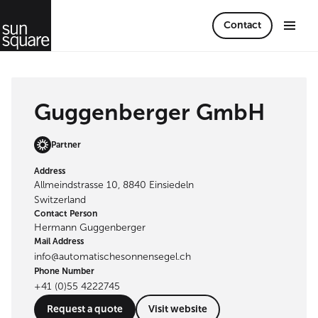
Contact
Guggenberger GmbH
Partner
Address
Allmeindstrasse 10, 8840 Einsiedeln
Switzerland
Contact Person
Hermann Guggenberger
Mail Address
info@automatischesonnensegel.ch
Phone Number
+41 (0)55 4222745
Request a quote
Visit website