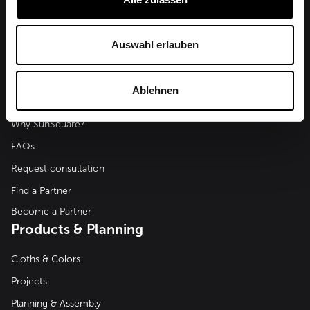
SunSquare Shading Solutions GmbH
Auswahl erlauben
Maderspergerstraße 12
3430 Tulln
Austria
Ablehnen
Advice & Help
Why SunSquare?
FAQs
Request consultation
Find a Partner
Become a Partner
Products & Planning
Cloths & Colors
Projects
Planning & Assembly