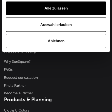
Alle zulassen
Auswahl erlauben
SunSquare Shading Solutions GmbH
Maderspergerstraße 12
3430 Tulln
Ablehnen
Austria
Advice & Help
Why SunSquare?
FAQs
Request consultation
Find a Partner
Become a Partner
Products & Planning
Cloths & Colors