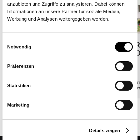
anzubieten und Zugriffe zu analysieren. Dabei können
Informationen an unsere Partner für soziale Medien,
Werbung und Analysen weitergegeben werden.
Einwilligungsauswahl
R
Notwendig
D
City meets shadow — Rhein-
Präferenzen
Sieg Forum
Triangular Sail duo: SQK-I
·
Commercial
·
220 m²
·
Tr
Statistiken
floor mounting
Fr
Marketing
Details zeigen